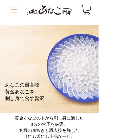
あなごの最高峰
黄金あなごを
刺し身で食す贅沢
黄金あなごの中から刺し身に適した
3％の穴子を厳選。
究極の血抜きと職人技を施した
目にも舌にも上品な一皿。