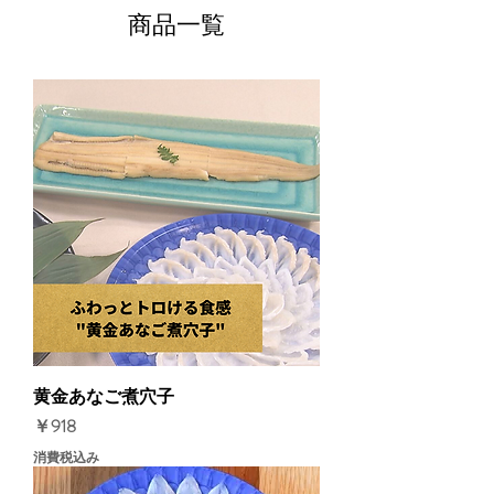
商品一覧
黄金あなご煮穴子
価格
￥918
消費税込み