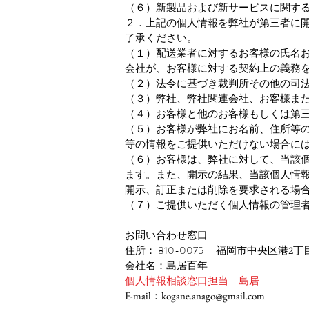
（６）新製品および新サービスに関す
２．上記の個人情報を弊社が第三者に
了承ください。
（１）配送業者に対するお客様の氏名
会社が、お客様に対する契約上の義務
（２）法令に基づき裁判所その他の司
（３）弊社、弊社関連会社、お客様ま
（４）お客様と他のお客様もしくは第
（５）お客様が弊社にお名前、住所等
等の情報をご提供いただけない場合に
（６）お客様は、弊社に対して、当該
ます。また、開示の結果、当該個人情
開示、訂正または削除を要求される場
（７）ご提供いただく個人情報の管理
お問い合わせ窓口
810-0075
住所：
福岡市中央区港2丁目1
会社名：島居百年
個人情報相談窓口担当 島居
E-mail：kogane.anago
@gmail.com